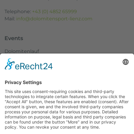
Telephone:
+43 (0) 4852 65999
Mail:
info@dolomitensport-lienz.com
Events
Dolomitenlauf
Dolomitenradrundfahrt
SuperGiroDolomiti
Austria Skitourenfestival
Service
Weather
Webcams