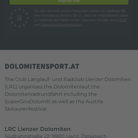
Register now
Für den Versand unserer Newsletter nutzen wir rapidmail. Mit
Ihrer Anmeldung stimmen Sie zu, dass die eingegebenen Daten
an rapidmail übermittelt werden. Beachten Sie bitte deren
AGB
und
Datenschutzbestimmungen
.
The Club Langlauf- und Radclub Lienzer Dolomiten
(LRC) organises the Dolomitenlauf, the
Dolomitenradrundfahrt including the
SuperGiroDolomiti as well as the Austria
Skitourenfestival.
LRC Lienzer Dolomiten
Südbahnstraße 22, 9900 Lienz, Österreich