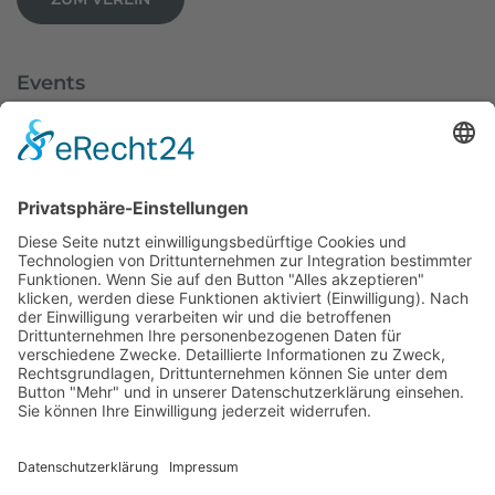
Events
Dolomitenlauf
Dolomitenradrundfahrt
SuperGiro Dolomiti
Austria Skitourenfestival
Service
Wetter
Webcams
Impressum
Datenschutz