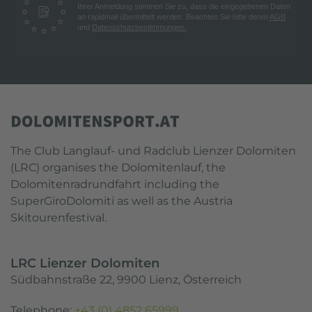
Ihrer Anmeldung stimmen Sie zu, dass die eingegebenen Daten
an rapidmail übermittelt werden. Beachten Sie bitte deren
AGB
und
Datenschutzbestimmungen
.
The Club Langlauf- und Radclub Lienzer Dolomiten
(LRC) organises the Dolomitenlauf, the
Dolomitenradrundfahrt including the
SuperGiroDolomiti as well as the Austria
Skitourenfestival.
LRC Lienzer Dolomiten
Südbahnstraße 22, 9900 Lienz, Österreich
Telephone:
+43 (0) 4852 65999