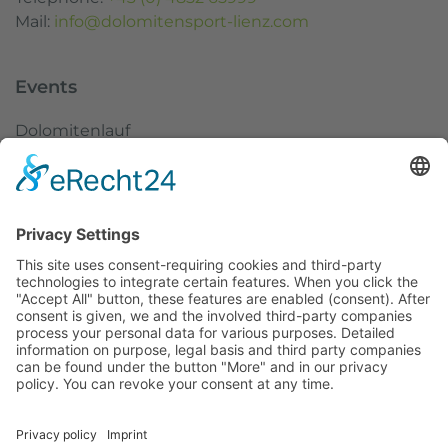
Mail:
info@dolomitensport-lienz.com
Events
Dolomitenlauf
Dolomitenradrundfahrt
SuperGiroDolomiti
Austria Skitourenfestival
Service
Weather
Webcams
Imprint
Data protection