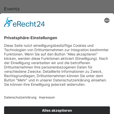
Events
Dolomitenlauf
Dolomitenradrundfahrt
SuperGiro Dolomiti
Austria Skitourenfestival
Service
Wetter
Webcams
Impressum
Datenschutz
Cookie-Einstellungen