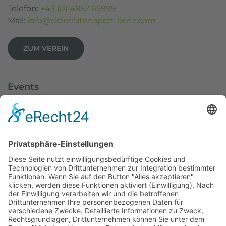
Telefon:
+43 (0) 4852 65999
Mail:
info@dolomitensport-lienz.com
ZUM VEREIN
Events
Dolomitenlauf
Dolomitenradrundfahrt
SuperGiro Dolomiti
Austria Skitourenfestival
Service
Wetter