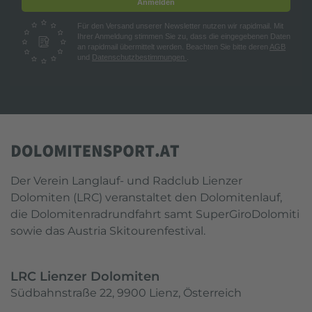
Anmelden
Für den Versand unserer Newsletter nutzen wir rapidmail. Mit
Ihrer Anmeldung stimmen Sie zu, dass die eingegebenen Daten
an rapidmail übermittelt werden. Beachten Sie bitte deren
AGB
und
Datenschutzbestimmungen
.
Der Verein Langlauf- und Radclub Lienzer
Dolomiten (LRC) veranstaltet den Dolomitenlauf,
die Dolomitenradrundfahrt samt SuperGiroDolomiti
sowie das Austria Skitourenfestival.
LRC Lienzer Dolomiten
Südbahnstraße 22, 9900 Lienz, Österreich