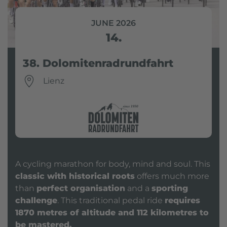
JUNE 2026
14.
38. Dolomitenradrundfahrt
Lienz
A cycling marathon for body, mind and soul. This
classic with historical roots
offers much more
than
perfect organisation
and a
sporting
challenge
. This traditional pedal ride
requires
1870 metres of altitude and 112 kilometres to
be mastered.