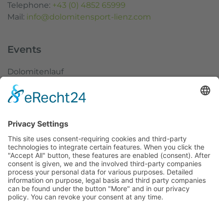
Telephone:
+43 (0) 4852 65999
Mail:
info@dolomitensport-lienz.com
Events
Dolomitenlauf
Dolomitenradrundfahrt
SuperGiro Dolomiti
Austria Skitourenfestival
Service
Weather
Webcams
Imprint