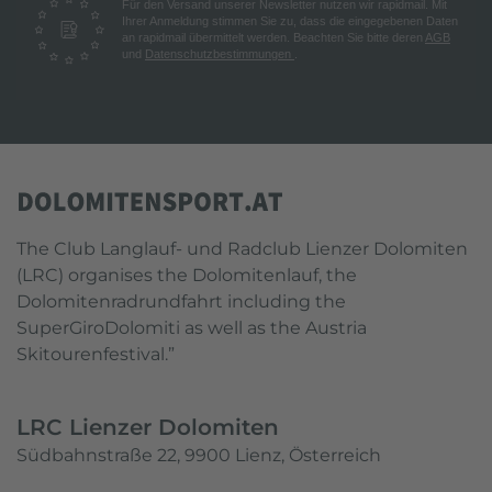
Für den Versand unserer Newsletter nutzen wir rapidmail. Mit
Ihrer Anmeldung stimmen Sie zu, dass die eingegebenen Daten
an rapidmail übermittelt werden. Beachten Sie bitte deren
AGB
und
Datenschutzbestimmungen
.
The Club Langlauf- und Radclub Lienzer Dolomiten
(LRC) organises the Dolomitenlauf, the
Dolomitenradrundfahrt including the
SuperGiroDolomiti as well as the Austria
Skitourenfestival.”
LRC Lienzer Dolomiten
Südbahnstraße 22, 9900 Lienz, Österreich