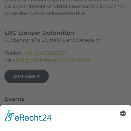
die Dolomitenradrundfahrt samt SuperGiroDolomiti
sowie das Austria Skitourenfestival.
LRC Lienzer Dolomiten
Südbahnstraße 22, 9900 Lienz, Österreich
Telefon:
+43 (0) 4852 65999
Mail:
info@dolomitensport-lienz.com
ZUM VEREIN
Events
Dolomitenlauf
Dolomitenradrundfahrt