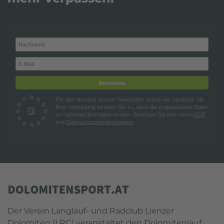
Anmelden
Für den Versand unserer Newsletter nutzen wir rapidmail. Mit
Ihrer Anmeldung stimmen Sie zu, dass die eingegebenen Daten
an rapidmail übermittelt werden. Beachten Sie bitte deren
AGB
und
Datenschutzbestimmungen
.
Der Verein Langlauf- und Radclub Lienzer
Dolomiten (LRC) veranstaltet den Dolomitenlauf,