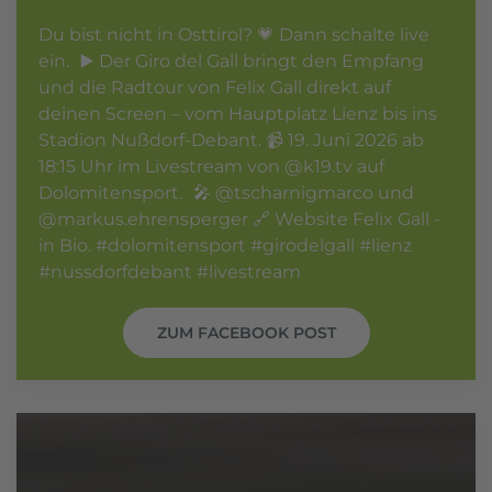
Du bist nicht in Osttirol? 💗 Dann schalte live
ein. ▶️ Der Giro del Gall bringt den Empfang
und die Radtour von Felix Gall direkt auf
deinen Screen – vom Hauptplatz Lienz bis ins
Stadion Nußdorf-Debant. 📹 19. Juni 2026 ab
18:15 Uhr im Livestream von @k19.tv auf
Dolomitensport. 🎤 @tscharnigmarco und
@markus.ehrensperger 🔗 Website Felix Gall -
in Bio. #dolomitensport #girodelgall #lienz
#nussdorfdebant #livestream
ZUM FACEBOOK POST