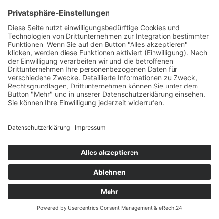
02. Juni 2026
🏔️ Dieses Jahr zählen die Anstiege doppelt. Wir
haben uns mit @passopro
zusammengeschlossen, um eine offizielle