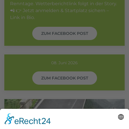
Renntage. Wetterberichtlink folgt in der Story.
📲 👉 Jetzt anmelden & Startplatz sichern –
Link in Bio.
ZUM FACEBOOK POST
08. Juni 2026
ZUM FACEBOOK POST