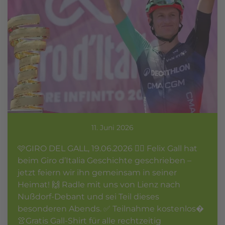
11. Juni 2026
🩷GIRO DEL GALL, 19.06.2026 🚴‍♂️ Felix Gall hat
beim Giro d’Italia Geschichte geschrieben –
jetzt feiern wir ihn gemeinsam in seiner
Heimat! 🙌 Radle mit uns von Lienz nach
Nußdorf-Debant und sei Teil dieses
besonderen Abends. ✅ Teilnahme kostenlos�
👚Gratis Gall-Shirt für alle rechtzeitig