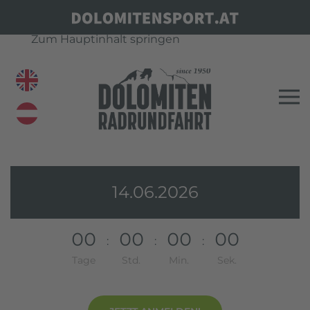
Zum Hauptinhalt springen
14.06.2026
0
0
0
0
0
0
0
0
:
:
:
Tage
Std.
Min.
Sek.