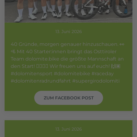
13. Juni 2026
40 Gründe, morgen genauer hinzuschauen. 👀
🚵 Mit 40 Starter:innen bringt das Osttiroler
Team dolomite.bike die größte Mannschaft an
den Start! 🚴🏼‍♀️⛰️ Wir freuen uns auf euch! 🙌🏽
#dolomitensport #dolomitebike #raceday
#dolomitenradrundfahrt #supergirodolomiti
ZUM FACEBOOK POST
13. Juni 2026