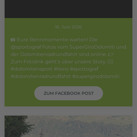
16. Juni 2026
📸 Eure Rennmomente warten! Die
@sportograf Fotos vom SuperGiroDolomiti und
der Dolomitenradrundfahrt sind online. 👉
Zum Fotolink geht’s über unsere Story. 🚴‍♀️
#dolomitensport #lienz #sportograf
#dolomitenradrundfahrt #supergirodolomiti
ZUM FACEBOOK POST