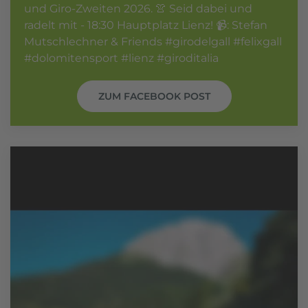
und Giro-Zweiten 2026. 👚 Seid dabei und
radelt mit - 18:30 Hauptplatz Lienz! 📹: Stefan
Mutschlechner & Friends #girodelgall #felixgall
#dolomitensport #lienz #giroditalia
ZUM FACEBOOK POST