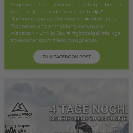
Angemeldeten – gemeinsam getragen bei der
Ausfahrt. (solange der Vorrat reicht)�📍
Nachnennung vor Ort möglich ➡️ Mehr Infos,
Programm und Anmeldung auf unserer
Website. 👉 Link in Bio. 💗 #girodelgall #felixgall
#dolomitensport #lienz #magliarosa
ZUM FACEBOOK POST