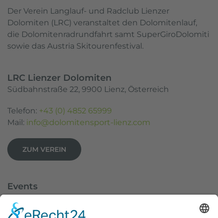
Der Verein Langlauf- und Radclub Lienzer
Dolomiten (LRC) veranstaltet den Dolomitenlauf,
die Dolomitenradrundfahrt samt SuperGiroDolomiti
sowie das Austria Skitourenfestival.
LRC Lienzer Dolomiten
Südbahnstraße 22, 9900 Lienz, Österreich
Telefon:
+43 (0) 4852 65999
Mail:
info@dolomitensport-lienz.com
ZUM VEREIN
Events
Dolomitenlauf