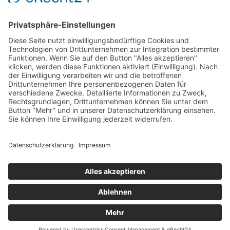
Dolomitenradrundfahrt
SuperGiro Dolomiti
Austria Skitourenfestival
Service
Wetter
Webcams
Impressum
Datenschutz
Cookie-Einstellungen
©
2026
LRC Lienzer Dolomiten.
Website by MO
.